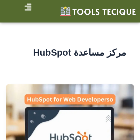
خطي
لى
لمحتوى
مركز مساعدة HubSpot