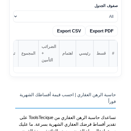
صفوف الجدول
Export CSV
Export PDF
الضرائب
#
قسط
رئيسي
اهتمام
+
المجموع
توازن
التأمين
حاسبة الرهن العقاري | احسب قيمة أقساطك الشهرية
فوراً
تساعدك حاسبة الرهن العقاري من ToolsTecique على
تقدير أقساط قرضك العقاري الشهرية بسرعة. ما عليك
سوى إدخال مبلغ القرض، وسعر الفائدة، ومدة القرض