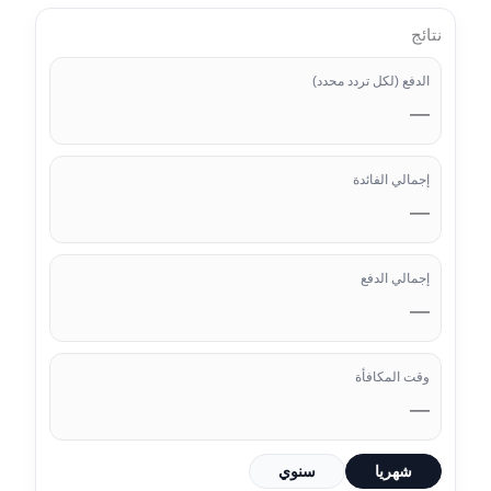
نتائج
الدفع (لكل تردد محدد)
—
إجمالي الفائدة
—
إجمالي الدفع
—
وقت المكافأة
—
شهريا
سنوي