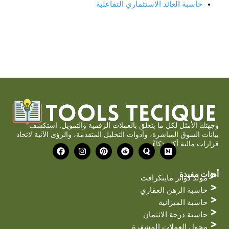
حاسبة العائد الاستثماري التفاعلية
وجهتك الأمثل لكل ما يتعلق بالعملات الرقمية والتمويل. استكشف
بيانات السوق المباشرة، وأدوات التحليل المتقدمة، والرؤى الآنية لاتخاذ
قرارات مالية أكثر ذكاءً.
و
ك
ر
ب
ا
ف
ا
و
ي
ي
ن
ي
س
ر
د
ن
س
س
ط
ا
ي
ت
ت
ب
أدوات مفيدة
مولد دوائر ماينكرافت
ة
ت
ر
غ
و
س
ر
ك
حاسبة الرهن العقاري
ت
ا
حاسبة الميزانية
م
حاسبة درجة الائتمان
محول العملات المشفرة