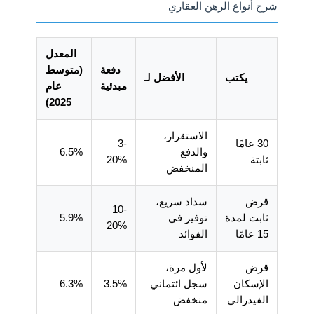
شرح أنواع الرهن العقاري
المعدل
دفعة
(متوسط
يكتب
الأفضل لـ
مبدئية
​​عام
2025)
الاستقرار،
30 عامًا
3-
والدفع
6.5%
ثابتة
20%
المنخفض
قرض
سداد سريع،
10-
ثابت لمدة
توفير في
5.9%
20%
15 عامًا
الفوائد
قرض
لأول مرة،
الإسكان
سجل ائتماني
3.5%
6.3%
الفيدرالي
منخفض