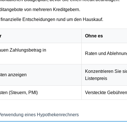
ditangebote von mehreren Kreditgebern.
e finanzielle Entscheidungen rund um den Hauskauf.
r
Ohne es
auen Zahlungsbetrag in
Raten und Ablehnung
Konzentrieren Sie si
ten anzeigen
Listenpreis
sten (Steuern, PMI)
Versteckte Gebühre
r Verwendung eines Hypothekenrechners