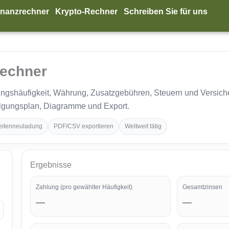
inanzrechner
Krypto-Rechner
Schreiben Sie für uns
echner
ungshäufigkeit, Währung, Zusatzgebühren, Steuern und Versich
ilgungsplan, Diagramme und Export.
eitenneuladung
PDF/CSV exportieren
Weltweit tätig
Ergebnisse
Zahlung (pro gewählter Häufigkeit)
Gesamtzinsen
—
—