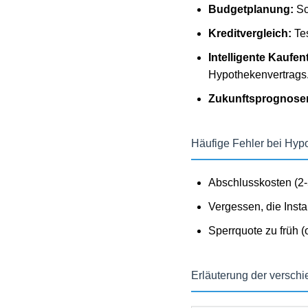
Budgetplanung:
Sc
Kreditvergleich:
Tes
Intelligente Kaufe
Hypothekenvertrags
Zukunftsprognose
Häufige Fehler bei Hyp
Abschlusskosten (2-
Vergessen, die Inst
Sperrquote zu früh (
Erläuterung der versch