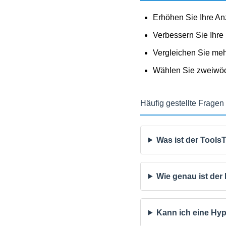
Erhöhen Sie Ihre An
Verbessern Sie Ihre 
Vergleichen Sie mehr
Wählen Sie zweiwöch
Häufig gestellte Fragen
Was ist der Tool
Wie genau ist de
Kann ich eine Hy