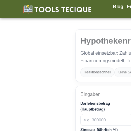
Zum
Blog
F
Inhalt
springen
Hypothekenr
Global einsetzbar: Zahl
Finanzierungsmodell, T
Reaktionsschnell
Keine S
Eingaben
Darlehensbetrag
(Hauptbetrag)
Zinssatz (jährlich %)