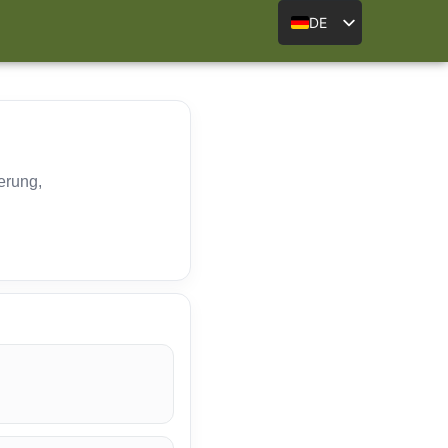
DE
erung,