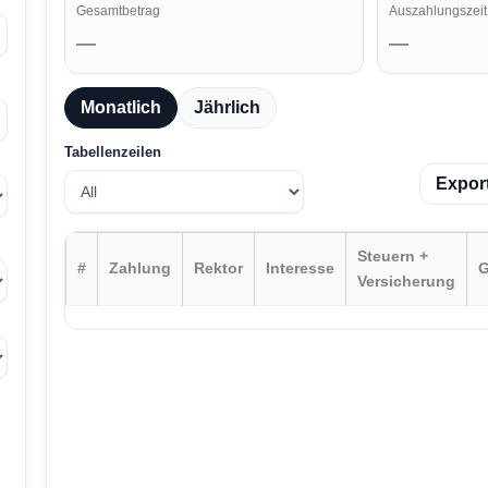
Gesamtbetrag
Auszahlungszeit
—
—
Monatlich
Jährlich
Tabellenzeilen
Expor
Steuern +
#
Zahlung
Rektor
Interesse
G
Versicherung