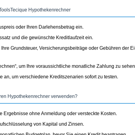
ToolsTecique Hypothekenrechner
spreis oder Ihren Darlehensbetrag ein.
satz und die gewünschte Kreditlaufzeit ein.
 Ihre Grundsteuer, Versicherungsbeiträge oder Gebühren der 
rechnen“, um Ihre voraussichtliche monatliche Zahlung zu sehen
 an, um verschiedene Kreditszenarien sofort zu testen.
eren Hypothekenrechner verwenden?
ige Ergebnisse ohne Anmeldung oder versteckte Kosten.
Aufschlüsselung von Kapital und Zinsen.
monatlichen Budgetplan, bevor Sie einen Kredit beantragen.