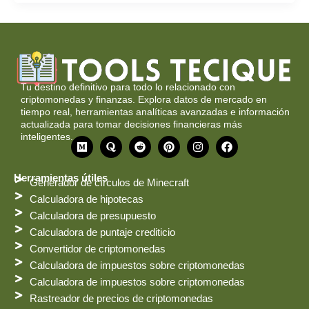
Tu destino definitivo para todo lo relacionado con
criptomonedas y finanzas. Explora datos de mercado en
tiempo real, herramientas analíticas avanzadas e información
actualizada para tomar decisiones financieras más
inteligentes.
M
Q
R
P
I
F
e
u
e
i
n
a
d
o
d
n
s
c
i
r
d
t
t
e
Herramientas útiles
Generador de círculos de Minecraft
o
a
i
e
a
b
t
r
g
o
Calculadora de hipotecas
e
r
o
Calculadora de presupuesto
s
a
k
t
m
Calculadora de puntaje crediticio
Convertidor de criptomonedas
Calculadora de impuestos sobre criptomonedas
Calculadora de impuestos sobre criptomonedas
Rastreador de precios de criptomonedas