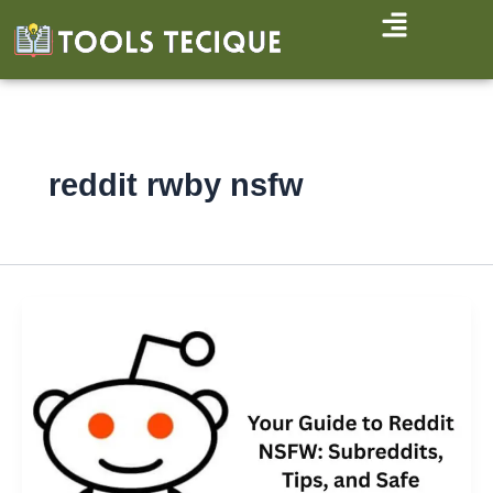
Ir
al
contenido
reddit rwby nsfw