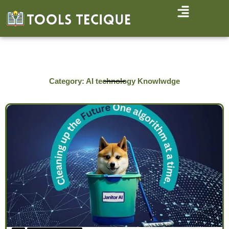
Aller
au
contenu
Category: AI technology Knowlwdge