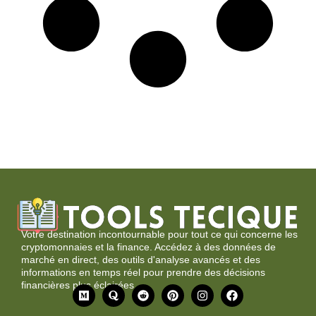
Votre destination incontournable pour tout ce qui concerne les
cryptomonnaies et la finance. Accédez à des données de
marché en direct, des outils d'analyse avancés et des
informations en temps réel pour prendre des décisions
financières plus éclairées.
M
Q
R
P
I
F
o
u
e
i
n
a
y
o
d
n
s
c