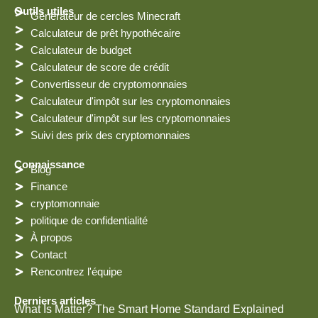
e
r
d
t
t
e
Outils utiles
Générateur de cercles Minecraft
n
a
i
e
a
b
t
r
g
o
Calculateur de prêt hypothécaire
e
r
o
Calculateur de budget
s
a
k
t
m
Calculateur de score de crédit
Convertisseur de cryptomonnaies
Calculateur d'impôt sur les cryptomonnaies
Calculateur d'impôt sur les cryptomonnaies
Suivi des prix des cryptomonnaies
Connaissance
Blog
Finance
cryptomonnaie
politique de confidentialité
À propos
Contact
Rencontrez l'équipe
Derniers articles
What Is Matter? The Smart Home Standard Explained