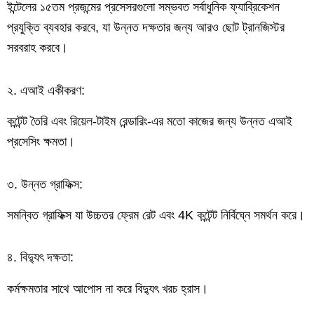
ইন্টেলের ১৫তম প্রজন্মের প্রসেসরগুলো সম্ভবত সর্বাধুনিক ফ্যাব্রিকেশন
প্রযুক্তি ব্যবহার করবে, যা উন্নত দক্ষতার জন্য আরও ছোট ট্রানজিস্টর
সরবরাহ করবে।
২. এআই একীকরণ:
কন্টেন্ট তৈরি এবং রিয়েল-টাইম রেন্ডারিং-এর মতো কাজের জন্য উন্নত এআই
প্রসেসিং ক্ষমতা।
৩. উন্নত গ্রাফিক্স:
সমন্বিত গ্রাফিক্স যা উচ্চতর ফ্রেম রেট এবং 4K কন্টেন্ট নির্বিঘ্নে সমর্থন করে।
৪. বিদ্যুৎ দক্ষতা:
কর্মক্ষমতার সাথে আপোস না করে বিদ্যুৎ খরচ হ্রাস।