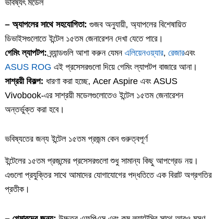
ভবিষ্যৎ মডেল
– অ্যাপলের সাথে সহযোগিতা:
গুজব অনুযায়ী, অ্যাপলের বিশেষায়িত
ডিভাইসগুলোতে ইন্টেল ১৫তম জেনারেশন দেখা যেতে পারে।
গেমিং ল্যাপটপ:
ব্র্যান্ডগুলি আশা করুন যেমন
এলিয়েনওয়্যার
,
রেজার
এবং
ASUS ROG
এই প্রসেসরগুলো দিয়ে গেমিং ল্যাপটপ বাজারে আনা।
সাশ্রয়ী বিকল্প:
ধারণা করা হচ্ছে, Acer Aspire এবং ASUS
Vivobook-এর সাশ্রয়ী মডেলগুলোতেও ইন্টেল ১৫তম জেনারেশন
অন্তর্ভুক্ত করা হবে।
ভবিষ্যতের জন্য ইন্টেল ১৫তম প্রজন্ম কেন গুরুত্বপূর্ণ
ইন্টেলের ১৫তম প্রজন্মের প্রসেসরগুলো শুধু সামান্য কিছু আপগ্রেড নয়।
এগুলো প্রযুক্তির সাথে আমাদের যোগাযোগের পদ্ধতিতে এক বিরাট অগ্রগতির
প্রতীক।
– গেমারদের জন্য:
উচ্চতর এফপিএস এবং কম ল্যাটেন্সির সাথে আরও মসৃণ