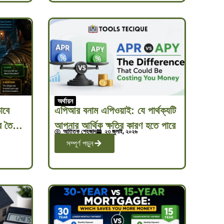
অর্থায়ন
াবে
এপিআর বনাম এপিওয়াই: যে পার্থক্যটি
র তৈরি
আপনার আর্থিক ক্ষতির কারণ হতে পারে
আত্তিক শেহজাদ
২৩ জুলাই, ২০২৬
সম্পূর্ণ পড়ুন