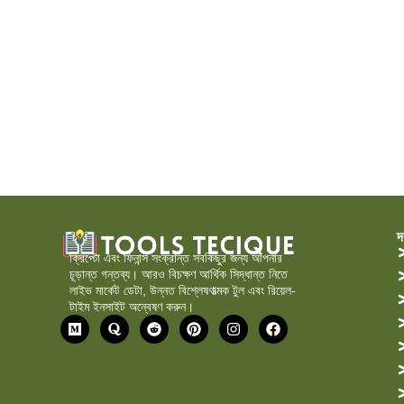
দ
ক্রিপ্টো এবং ফিনান্স সংক্রান্ত সবকিছুর জন্য আপনার
চূড়ান্ত গন্তব্য। আরও বিচক্ষণ আর্থিক সিদ্ধান্ত নিতে
লাইভ মার্কেট ডেটা, উন্নত বিশ্লেষণাত্মক টুল এবং রিয়েল-
টাইম ইনসাইট অন্বেষণ করুন।
মা
কো
রে
পি
ই
ফে
ঝা
রা
ডি
ন্টা
ন
স
রি
ট
রে
স্টা
বু
স্ট
গ্রা
ক
ম