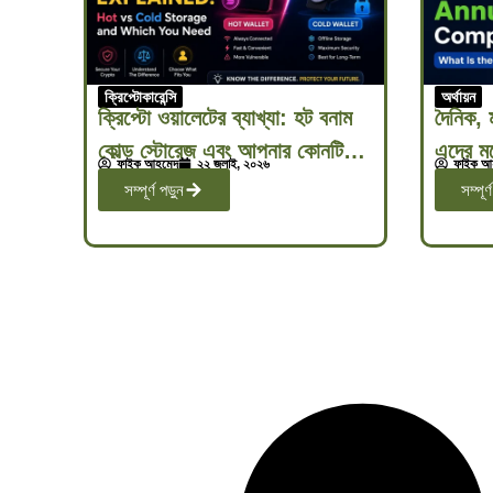
ক্রিপ্টোকারেন্সি
অর্থায়ন
ক্রিপ্টো ওয়ালেটের ব্যাখ্যা: হট বনাম
দৈনিক, ম
কোল্ড স্টোরেজ এবং আপনার কোনটি
এদের মধ
ফাইক আহমেদ
২২ জুলাই, ২০২৬
ফাইক আ
প্রয়োজন
সম্পূর্ণ পড়ুন
সম্পূর্