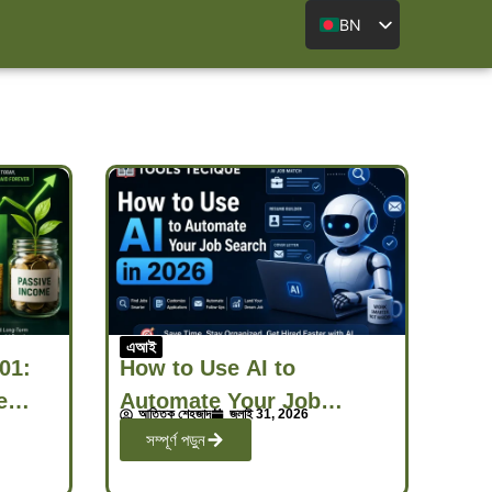
BN
এআই
01:
How to Use AI to
e
Automate Your Job
আত্তিক শেহজাদ
জুলাই 31, 2026
Search in 2026
সম্পূর্ণ পড়ুন