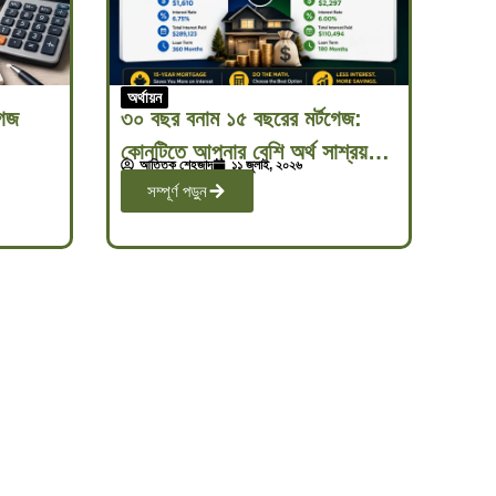
অর্থায়ন
গেজ
৩০ বছর বনাম ১৫ বছরের মর্টগেজ:
কোনটিতে আপনার বেশি অর্থ সাশ্রয়
আত্তিক শেহজাদ
১১ জুলাই, ২০২৬
হয়?
সম্পূর্ণ পড়ুন