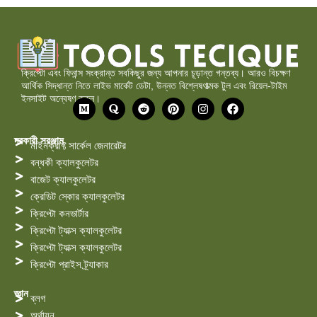
ক্রিপ্টো এবং ফিনান্স সংক্রান্ত সবকিছুর জন্য আপনার চূড়ান্ত গন্তব্য। আরও বিচক্ষণ
আর্থিক সিদ্ধান্ত নিতে লাইভ মার্কেট ডেটা, উন্নত বিশ্লেষণাত্মক টুল এবং রিয়েল-টাইম
ইনসাইট অন্বেষণ করুন।
মা
কো
রে
পি
ই
ফে
ঝা
রা
ডি
ন্টা
ন
স
রি
ট
রে
স্টা
বু
স্ট
গ্রা
ক
দরকারী সরঞ্জাম
মাইনক্রাফ্ট সার্কেল জেনারেটর
ম
বন্ধকী ক্যালকুলেটর
বাজেট ক্যালকুলেটর
ক্রেডিট স্কোর ক্যালকুলেটর
ক্রিপ্টো কনভার্টার
ক্রিপ্টো ট্যাক্স ক্যালকুলেটর
ক্রিপ্টো ট্যাক্স ক্যালকুলেটর
ক্রিপ্টো প্রাইস ট্র্যাকার
জ্ঞান
ব্লগ
অর্থায়ন