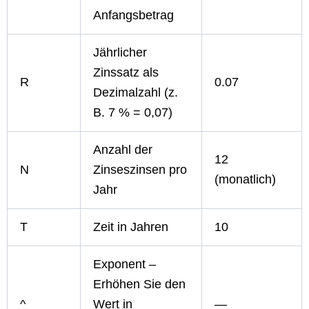
Anfangsbetrag
Jährlicher
Zinssatz als
R
0.07
Dezimalzahl (z.
B. 7 % = 0,07)
Anzahl der
12
N
Zinseszinsen pro
(monatlich)
Jahr
T
Zeit in Jahren
10
Exponent – ​​
Erhöhen Sie den
^
Wert in
—