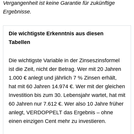
Vergangenheit ist keine Garantie für zukünftige
Ergebnisse.
Die wichtigste Erkenntnis aus diesen
Tabellen
Die wichtigste Variable in der Zinseszinsformel
ist die Zeit, nicht der Betrag. Wer mit 20 Jahren
1.000 € anlegt und jährlich 7 % Zinsen erhält,
hat mit 60 Jahren 14.974 €. Wer mit der gleichen
Investition bis zum 30. Lebensjahr wartet, hat mit
60 Jahren nur 7.612 €. Wer also 10 Jahre früher
anlegt, VERDOPPELT das Ergebnis – ohne
einen einzigen Cent mehr zu investieren.