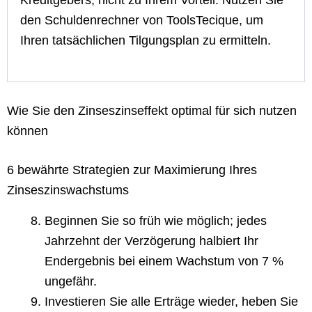
Kreditgebers, nicht zu Ihrem Vorteil. Nutzen Sie
den Schuldenrechner von ToolsTecique, um
Ihren tatsächlichen Tilgungsplan zu ermitteln.
Wie Sie den Zinseszinseffekt optimal für sich nutzen
können
6 bewährte Strategien zur Maximierung Ihres
Zinseszinswachstums
Beginnen Sie so früh wie möglich; jedes
Jahrzehnt der Verzögerung halbiert Ihr
Endergebnis bei einem Wachstum von 7 %
ungefähr.
Investieren Sie alle Erträge wieder, heben Sie