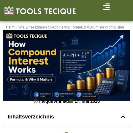
Zum
Inhalt
springen
Heim
»
Wie Zinseszinsen funktionieren: Formel, & Warum sie wichtig sind
Faique Ahmad
17. Mai 2026
Inhaltsverzeichnis