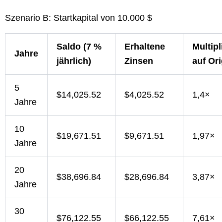
Szenario B: Startkapital von 10.000 $
Saldo (7 %
Erhaltene
Multipl
Jahre
jährlich)
Zinsen
auf Ori
5
$14,025.52
$4,025.52
1,4×
Jahre
10
$19,671.51
$9,671.51
1,97×
Jahre
20
$38,696.84
$28,696.84
3,87×
Jahre
30
$76,122.55
$66,122.55
7,61×