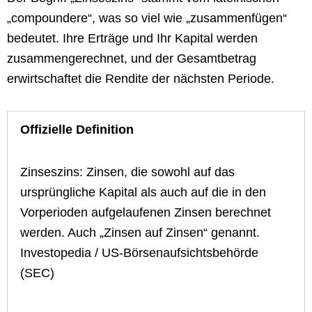
„compoundere“, was so viel wie „zusammenfügen“
bedeutet. Ihre Erträge und Ihr Kapital werden
zusammengerechnet, und der Gesamtbetrag
erwirtschaftet die Rendite der nächsten Periode.
Offizielle Definition
Zinseszins: Zinsen, die sowohl auf das
ursprüngliche Kapital als auch auf die in den
Vorperioden aufgelaufenen Zinsen berechnet
werden. Auch „Zinsen auf Zinsen“ genannt.
Investopedia / US-Börsenaufsichtsbehörde
(SEC)