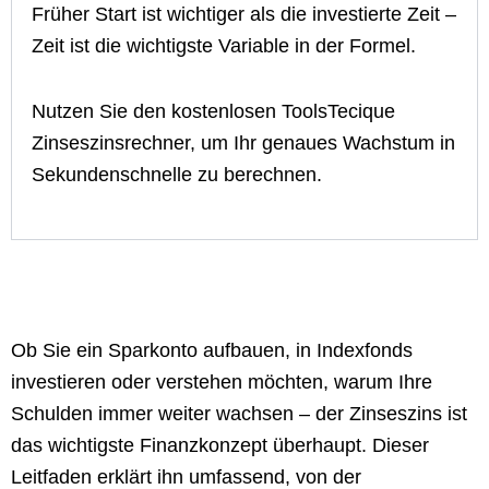
Früher Start ist wichtiger als die investierte Zeit –
Zeit ist die wichtigste Variable in der Formel.
Nutzen Sie den kostenlosen ToolsTecique
Zinseszinsrechner, um Ihr genaues Wachstum in
Sekundenschnelle zu berechnen.
Ob Sie ein Sparkonto aufbauen, in Indexfonds
investieren oder verstehen möchten, warum Ihre
Schulden immer weiter wachsen – der Zinseszins ist
das wichtigste Finanzkonzept überhaupt. Dieser
Leitfaden erklärt ihn umfassend, von der