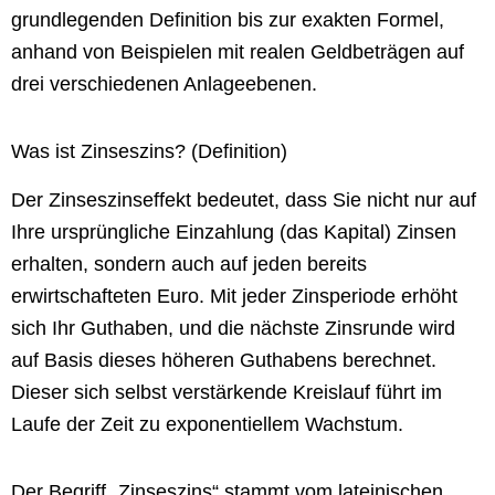
grundlegenden Definition bis zur exakten Formel,
anhand von Beispielen mit realen Geldbeträgen auf
drei verschiedenen Anlageebenen.
Was ist Zinseszins? (Definition)
Der Zinseszinseffekt bedeutet, dass Sie nicht nur auf
Ihre ursprüngliche Einzahlung (das Kapital) Zinsen
erhalten, sondern auch auf jeden bereits
erwirtschafteten Euro. Mit jeder Zinsperiode erhöht
sich Ihr Guthaben, und die nächste Zinsrunde wird
auf Basis dieses höheren Guthabens berechnet.
Dieser sich selbst verstärkende Kreislauf führt im
Laufe der Zeit zu exponentiellem Wachstum.
Der Begriff „Zinseszins“ stammt vom lateinischen