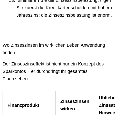
Minimieren Sie die Zinseszinsbelastung, tilgen
Sie zuerst die Kreditkartenschulden mit hohem
Jahreszins; die Zinseszinsbelastung ist enorm.
Wo Zinseszinsen im wirklichen Leben Anwendung
finden
Der Zinseszinseffekt ist nicht nur ein Konzept des
Sparkontos – er durchdringt Ihr gesamtes
Finanzleben:
Übliche
Zinseszinsen
Finanzprodukt
Zinssat
wirken…
Hinwei