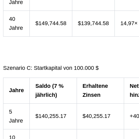
Jahre
40
$149,744.58
$139,744.58
14,97×
Jahre
Szenario C: Startkapital von 100.000 $
Saldo (7 %
Erhaltene
Ne
Jahre
jährlich)
Zinsen
hin
5
$140,255.17
$40,255.17
+40
Jahre
10