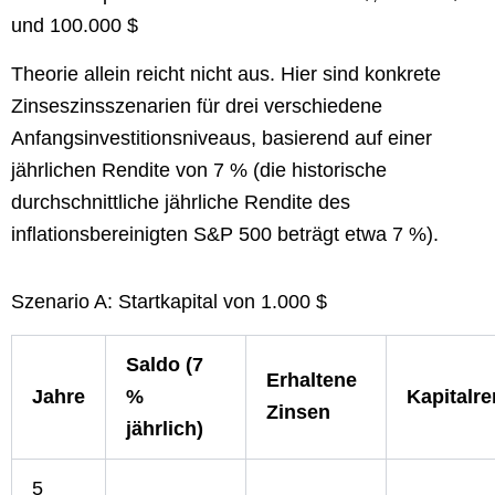
und 100.000 $
Theorie allein reicht nicht aus. Hier sind konkrete
Zinseszinsszenarien für drei verschiedene
Anfangsinvestitionsniveaus, basierend auf einer
jährlichen Rendite von 7 % (die historische
durchschnittliche jährliche Rendite des
inflationsbereinigten S&P 500 beträgt etwa 7 %).
Szenario A: Startkapital von 1.000 $
Saldo (7
Erhaltene
Jahre
%
Kapitalre
Zinsen
jährlich)
5