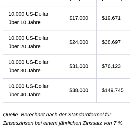
10.000 US-Dollar
$17,000
$19,671
über 10 Jahre
10.000 US-Dollar
$24,000
$38,697
über 20 Jahre
10.000 US-Dollar
$31,000
$76,123
über 30 Jahre
10.000 US-Dollar
$38,000
$149,745
über 40 Jahre
Quelle: Berechnet nach der Standardformel für
Zinseszinsen bei einem jährlichen Zinssatz von 7 %.