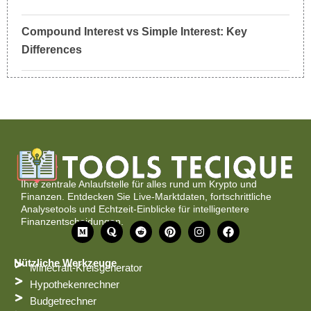
Compound Interest vs Simple Interest: Key
Differences
Ihre zentrale Anlaufstelle für alles rund um Krypto und
Finanzen. Entdecken Sie Live-Marktdaten, fortschrittliche
Analysetools und Echtzeit-Einblicke für intelligentere
Finanzentscheidungen.
M
Q
R
P
I
F
e
u
e
i
n
a
d
o
d
n
s
c
i
r
d
t
t
e
Nützliche Werkzeuge
Minecraft-Kreisgenerator
u
a
i
e
a
b
m
t
r
g
o
Hypothekenrechner
e
r
o
Budgetrechner
s
a
k