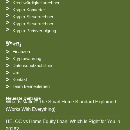
t
m
Kreditwürdigkeitsrechner
Krypto-Konverter
Krypto-Steuerrechner
Krypto-Steuerrechner
Krypto-Preisverfolgung
Wissen
Blog
Finanzen
Kryptowährung
Datenschutzrichtlinie
Um
Kontakt
Team kennenlernen
Neueste Beiträge
What Is Matter? The Smart Home Standard Explained
(Works With Everything)
HELOC vs Home Equity Loan: Which Is Right for You in
2026?