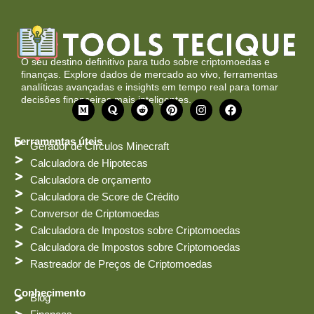
O seu destino definitivo para tudo sobre criptomoedas e
finanças. Explore dados de mercado ao vivo, ferramentas
analíticas avançadas e insights em tempo real para tomar
decisões financeiras mais inteligentes.
M
Q
R
P
I
F
é
u
e
i
n
a
d
o
d
n
s
c
i
r
d
t
t
e
Ferramentas úteis
Gerador de Círculos Minecraft
o
a
i
e
a
b
t
r
g
o
Calculadora de Hipotecas
e
r
o
Calculadora de orçamento
s
a
k
t
m
Calculadora de Score de Crédito
Conversor de Criptomoedas
Calculadora de Impostos sobre Criptomoedas
Calculadora de Impostos sobre Criptomoedas
Rastreador de Preços de Criptomoedas
Conhecimento
Blog