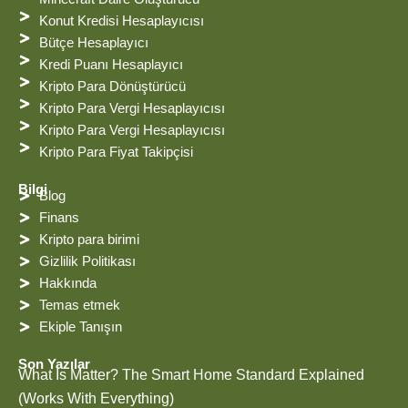
a
i
e
a
b
t
r
g
o
Konut Kredisi Hesaplayıcısı
e
r
o
Bütçe Hesaplayıcı
s
a
k
t
m
Kredi Puanı Hesaplayıcı
Kripto Para Dönüştürücü
Kripto Para Vergi Hesaplayıcısı
Kripto Para Vergi Hesaplayıcısı
Kripto Para Fiyat Takipçisi
Bilgi
Blog
Finans
Kripto para birimi
Gizlilik Politikası
Hakkında
Temas etmek
Ekiple Tanışın
Son Yazılar
What Is Matter? The Smart Home Standard Explained
(Works With Everything)