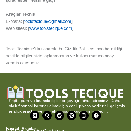
şu adresten iletişime geçin:
Araçlar Teknik
E-posta: [
toolstecique@gmail.com
]
Web sitesi: [
www.toolstecique.com
]
Tools Tecnique'i kullanarak, bu Gizlilik Politikası'nda belirtildiği
şekilde bilgilerinizin toplanmasına ve kullanılmasına onay
vermiş olursunuz.
Kripto para ve finansla ilgili her şey için nihai adresiniz. Daha
akıllı finansal kararlar almak için canlı piyasa verilerini, gelişmiş
analitik araçları ve gerçek zamanlı içgörüleri keşfedin.
O
Q
R
P
I
F
r
u
e
i
n
a
t
o
d
n
s
c
a
r
d
t
t
e
Faydalı Araçlar
Minecraft Daire Oluşturucu