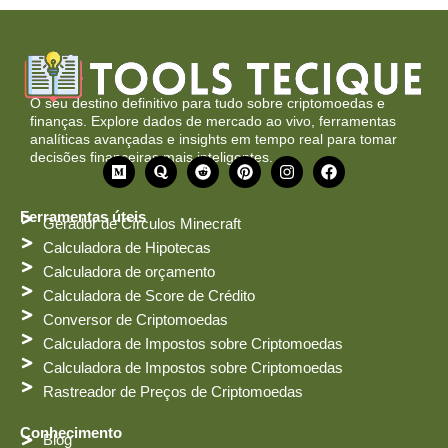
O seu destino definitivo para tudo sobre criptomoedas e
finanças. Explore dados de mercado ao vivo, ferramentas
analíticas avançadas e insights em tempo real para tomar
decisões financeiras mais inteligentes.
M
Q
R
P
I
F
é
u
e
i
n
a
d
o
d
n
s
c
i
r
d
t
t
e
Ferramentas úteis
Gerador de Círculos Minecraft
o
a
i
e
a
b
t
r
g
o
Calculadora de Hipotecas
e
r
o
Calculadora de orçamento
s
a
k
t
m
Calculadora de Score de Crédito
Conversor de Criptomoedas
Calculadora de Impostos sobre Criptomoedas
Calculadora de Impostos sobre Criptomoedas
Rastreador de Preços de Criptomoedas
Conhecimento
Blog