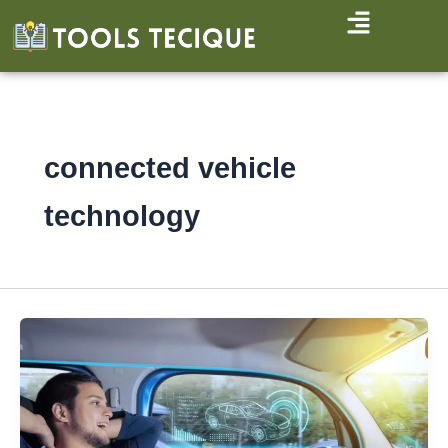
Skip
to
content
connected vehicle
technology