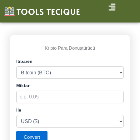
İçeriğe
atla
Kripto Para Dönüştürücü
İtibaren
Miktar
İle
Convert