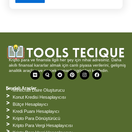
Kripto para ve finansla ilgili her şey için nihai adresiniz. Daha
akıllı finansal kararlar almak için canlı piyasa verilerini, gelişmiş
analitik araçları ve gerçek zamanlı içgörüleri keşfedin.
O
Q
R
P
I
F
r
u
e
i
n
a
t
o
d
n
s
c
a
r
d
t
t
e
Faydalı Araçlar
Minecraft Daire Oluşturucu
a
i
e
a
b
t
r
g
o
Konut Kredisi Hesaplayıcısı
e
r
o
Bütçe Hesaplayıcı
s
a
k
t
m
Kredi Puanı Hesaplayıcı
Kripto Para Dönüştürücü
Kripto Para Vergi Hesaplayıcısı