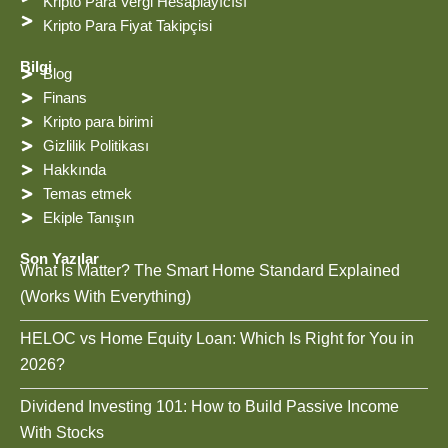
Kripto Para Vergi Hesaplayıcısı
Kripto Para Fiyat Takipçisi
Bilgi
Blog
Finans
Kripto para birimi
Gizlilik Politikası
Hakkında
Temas etmek
Ekiple Tanışın
Son Yazılar
What Is Matter? The Smart Home Standard Explained
(Works With Everything)
HELOC vs Home Equity Loan: Which Is Right for You in
2026?
Dividend Investing 101: How to Build Passive Income
With Stocks