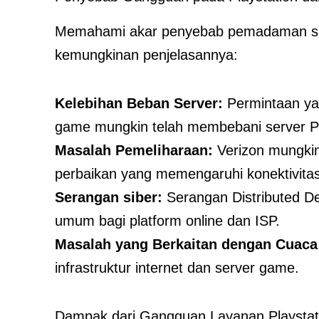
Memahami akar penyebab pemadaman sang
kemungkinan penjelasannya:
Kelebihan Beban Server:
Permintaan ya
game mungkin telah membebani server Pl
Masalah Pemeliharaan:
Verizon mungki
perbaikan yang memengaruhi konektivitas
Serangan siber:
Serangan Distributed D
umum bagi platform online dan ISP.
Masalah yang Berkaitan dengan Cuaca
infrastruktur internet dan server game.
Dampak dari Gangguan Layanan Playstat