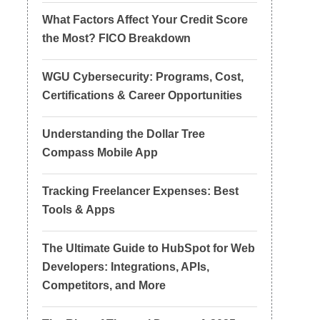
What Factors Affect Your Credit Score
the Most? FICO Breakdown
WGU Cybersecurity: Programs, Cost,
Certifications & Career Opportunities
Understanding the Dollar Tree
Compass Mobile App
Tracking Freelancer Expenses: Best
Tools & Apps
The Ultimate Guide to HubSpot for Web
Developers: Integrations, APIs,
Competitors, and More