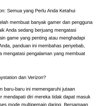
on: Semua yang Perlu Anda Ketahui
 telah membuat banyak gamer dan pengguna
Baik Anda sedang berjuang mengatasi
main game yang penting atau menghadapi
 Anda, panduan ini membahas penyebab,
da mengatasi pengalaman yang membuat
station dan Verizon?
n baru-baru ini memengaruhi jutaan
r mendapati diri mereka tidak dapat masuk
kses mode multipemain daring. Bersamaan