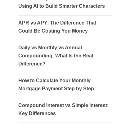
Using AI to Build Smarter Characters
APR vs APY: The Difference That
Could Be Costing You Money
Daily vs Monthly vs Annual
Compounding: What Is the Real
Difference?
How to Calculate Your Monthly
Mortgage Payment Step by Step
Compound Interest vs Simple Interest:
Key Differences