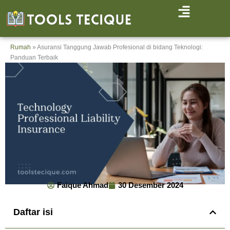
Lewati
ke
konten
Rumah
»
Asuransi Tanggung Jawab Profesional di bidang Teknologi:
Panduan Terbaik
Faique Ahmad
30 Desember 2024
Daftar isi