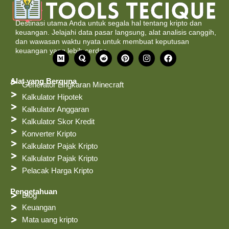
Destinasi utama Anda untuk segala hal tentang kripto dan
keuangan. Jelajahi data pasar langsung, alat analisis canggih,
dan wawasan waktu nyata untuk membuat keputusan
keuangan yang lebih cerdas.
S
Q
R
P
I
F
e
u
e
i
n
a
d
o
d
n
s
c
a
r
d
t
t
e
Alat yang Berguna
Generator Lingkaran Minecraft
n
a
i
e
a
b
g
t
r
g
o
Kalkulator Hipotek
e
r
o
Kalkulator Anggaran
s
a
k
t
m
Kalkulator Skor Kredit
Konverter Kripto
Kalkulator Pajak Kripto
Kalkulator Pajak Kripto
Pelacak Harga Kripto
Pengetahuan
Blog
Keuangan
Mata uang kripto