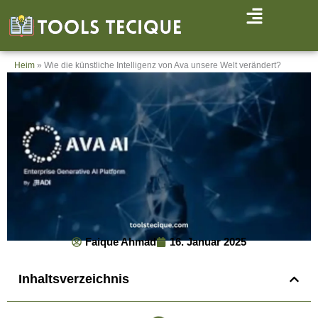
Zum
Inhalt
springen
Heim
»
Wie die künstliche Intelligenz von Ava unsere Welt verändert?
Faique Ahmad
16. Januar 2025
Inhaltsverzeichnis