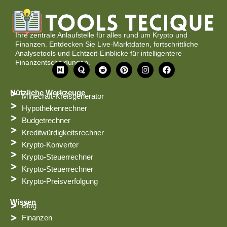
Ihre zentrale Anlaufstelle für alles rund um Krypto und
Finanzen. Entdecken Sie Live-Marktdaten, fortschrittliche
Analysetools und Echtzeit-Einblicke für intelligentere
Finanzentscheidungen.
M
Q
R
P
I
F
e
u
e
i
n
a
d
o
d
n
s
c
i
r
d
t
t
e
Nützliche Werkzeuge
Minecraft-Kreisgenerator
u
a
i
e
a
b
m
t
r
g
o
Hypothekenrechner
e
r
o
Budgetrechner
s
a
k
t
m
Kreditwürdigkeitsrechner
Krypto-Konverter
Krypto-Steuerrechner
Krypto-Steuerrechner
Krypto-Preisverfolgung
Wissen
Blog
Finanzen