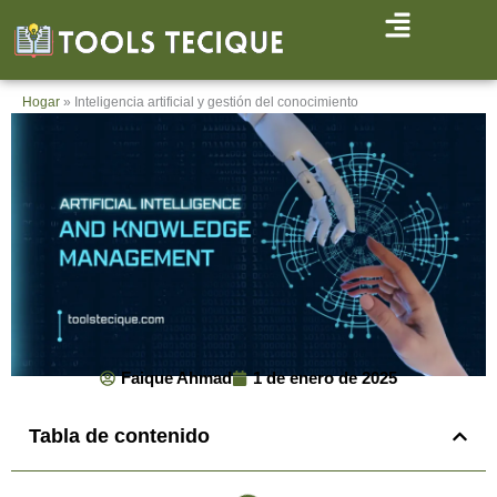
Ir
al
contenido
Hogar
»
Inteligencia artificial y gestión del conocimiento
Faique Ahmad
1 de enero de 2025
Tabla de contenido