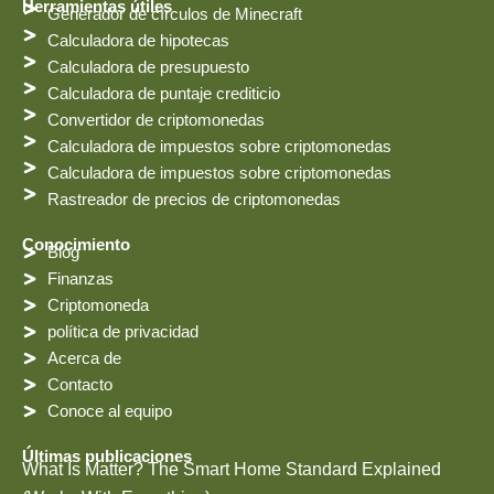
Herramientas útiles
Generador de círculos de Minecraft
o
a
i
e
a
b
t
r
g
o
Calculadora de hipotecas
e
r
o
Calculadora de presupuesto
s
a
k
t
m
Calculadora de puntaje crediticio
Convertidor de criptomonedas
Calculadora de impuestos sobre criptomonedas
Calculadora de impuestos sobre criptomonedas
Rastreador de precios de criptomonedas
Conocimiento
Blog
Finanzas
Criptomoneda
política de privacidad
Acerca de
Contacto
Conoce al equipo
Últimas publicaciones
What Is Matter? The Smart Home Standard Explained