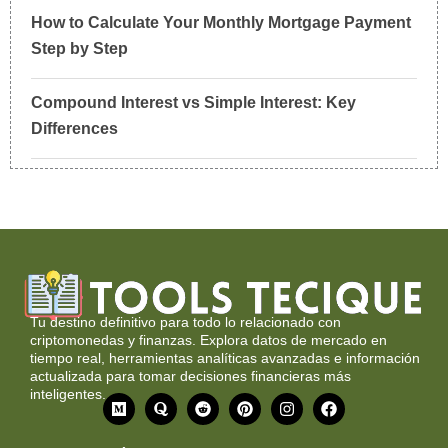
How to Calculate Your Monthly Mortgage Payment
Step by Step
Compound Interest vs Simple Interest: Key
Differences
Tu destino definitivo para todo lo relacionado con
criptomonedas y finanzas. Explora datos de mercado en
tiempo real, herramientas analíticas avanzadas e información
actualizada para tomar decisiones financieras más
inteligentes.
M
Q
R
P
I
F
e
u
e
i
n
a
d
o
d
n
s
c
i
r
d
t
t
e