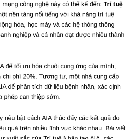
h mạng công nghệ này có thể kể đến:
Trí tuệ
à một nền tảng nổi tiếng với khả năng trí tuệ
 động hóa, học máy và các hệ thống thông
c doanh nghiệp và cá nhân đạt được nhiều thành
AIA để tối ưu hóa chuỗi cung ứng của mình,
m chi phí 20%. Tương tự, một nhà cung cấp
A để phân tích dữ liệu bệnh nhân, xác định
o phép can thiệp sớm.
 nêu bật cách AIA thúc đẩy các kết quả đo
u quả trên nhiều lĩnh vực khác nhau. Bài viết
ự xuất sắc của Trí tuệ Nhân tạo AIA, các