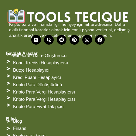
Kripto para ve finansla ilgili her şey için nihai adresiniz. Daha
akıllı finansal kararlar almak için canlı piyasa verilerini, gelişmiş
analitik araçları ve gerçek zamanlı içgörüleri keşfedin.
O
Q
R
P
I
F
r
u
e
i
n
a
t
o
d
n
s
c
a
r
d
t
t
e
Faydalı Araçlar
Minecraft Daire Oluşturucu
a
i
e
a
b
t
r
g
o
Konut Kredisi Hesaplayıcısı
e
r
o
Bütçe Hesaplayıcı
s
a
k
t
m
Kredi Puanı Hesaplayıcı
Kripto Para Dönüştürücü
Kripto Para Vergi Hesaplayıcısı
Kripto Para Vergi Hesaplayıcısı
Kripto Para Fiyat Takipçisi
Bilgi
Blog
Finans
Kripto para birimi