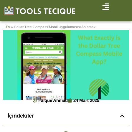
İçeriğe
atla
Ev
»
Dollar Tree Compass Mobil Uygulamasını Anlamak
Faique Ahmad
24 Mart 2025
İçindekiler